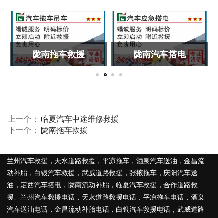
陇南拖车救援
陇南汽车搭电
上一个：
临夏汽车中途维修救援
下一个：
陇南拖车救援
兰州汽车救援
，
天水道路救援
，
平凉拖车
，
酒泉汽车送油
，
金昌流
动补胎
，
白银汽车救援
，
武威道路救援
，
张掖拖车
，
庆阳汽车送
油
，
定西汽车搭电
，
陇南流动补胎
，
临夏汽车救援
，
合作道路救
援
、
兰州汽车救援电话
，
天水道路救援电话
，
平凉拖车电话
，
酒泉
汽车送油电话
，
金昌流动补胎电话
，
白银汽车救援电话
，
武威道路