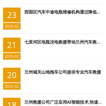
西固区汽车中途电瓶维修机构通过降低成本提供兰州车主满意度
23
2025-02
七里河区电瓶没电救援带动兰州汽车救援行业发展
21
2025-02
兰州城关山地拖车公司提供专业汽车救援
20
2025-02
兰州救援公司广泛应用AI智能技术,快速汽车高速拖车
18