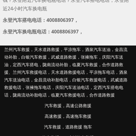
近24小时汽车换电瓶
永登汽车搭电电话：4008806397，
永登汽车换电瓶电话：4008806397，
兰州汽车救援
，
天水道路救援
，
平凉拖车
，
酒泉汽车送油
，
金昌流
动补胎
，
白银汽车救援
，
武威道路救援
，
张掖拖车
，
庆阳汽车送
油
，
定西汽车搭电
，
陇南流动补胎
，
临夏汽车救援
，
合作道路救
援
、
兰州汽车救援电话
，
天水道路救援电话
，
平凉拖车电话
，
酒泉
汽车送油电话
，
金昌流动补胎电话
，
白银汽车救援电话
，
武威道路
救援电话
，
张掖拖车电话
，
庆阳汽车送油电话
，
定西汽车搭电电
话
，
陇南流动补胎电话
，
临夏汽车救援电话
，
合作道路救援
汽车救援
，
高速公路救援
高速救援
，
高速拖车救援
汽车救援
，
道路救援 拖车