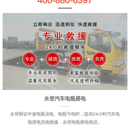
400-880-6397
永登汽车电瓶搭电
永登附近中途电瓶没电、电瓶亏电时，提供24小时汽车电
瓶搭电充电救援，永登电瓶搭电电话。