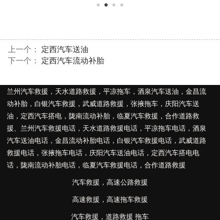
上一个：
定西汽车送油
下一个：
定西汽车流动补胎
兰州汽车救援
，
天水道路救援
，
平凉拖车
，
酒泉汽车送油
，
金昌流
动补胎
，
白银汽车救援
，
武威道路救援
，
张掖拖车
，
庆阳汽车送
油
，
定西汽车搭电
，
陇南流动补胎
，
临夏汽车救援
，
合作道路救
援
、
兰州汽车救援电话
，
天水道路救援电话
，
平凉拖车电话
，
酒泉
汽车送油电话
，
金昌流动补胎电话
，
白银汽车救援电话
，
武威道路
救援电话
，
张掖拖车电话
，
庆阳汽车送油电话
，
定西汽车搭电电
话
，
陇南流动补胎电话
，
临夏汽车救援电话
，
合作道路救援
汽车救援
，
高速公路救援
高速救援
，
高速拖车救援
汽车救援
，
道路救援 拖车