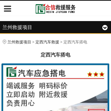
兰州救援项目
定西汽车搭电
兰州救援项目
>
定西汽车救援
>
定西汽车搭电
定西汽车搭电